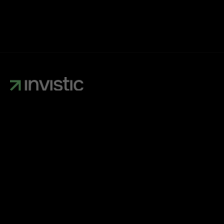
Din digitala partner för tillväxt — webb,
annonser & strategi.
TJÄNSTER
Webbyrå
Webbhosting
Google Ads & SEO
Strategi