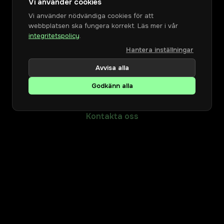
Vi använder cookies
Sidan hittades inte
Vi använder nödvändiga cookies för att
webbplatsen ska fungera korrekt. Läs mer i vår
Sidan du letar efter verkar ha flyttats, tagits bort
integritetspolicy
.
eller finns inte längre.
Hantera inställningar
Avvisa alla
Godkänn alla
Tillbaka till startsidan
Kontakta oss